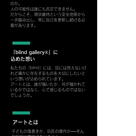
のか。
人の可能性は誰にも否定できません。
だからこそ、現状維持という安全地帯から
一歩踏み出し、常に自己を更新し続ける必
要があります。
「blind gallery®」に
込めた想い
私たちの「blind」には、目には見えないけ
れど確かに存在するものを大切にしたいと
いう想いが込められています。
アートとは、誰が描いたか、何が描かれて
いるかではなく、心で感じるものではない
でしょうか。
アートとは
子どもの落書きか、巨匠の傑作か──そん