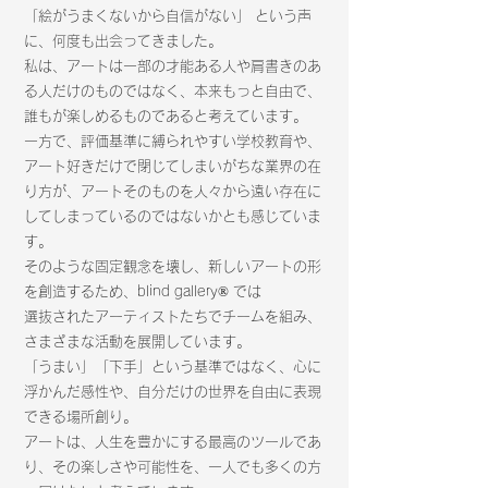
「絵がうまくないから自信がない」 という声
に、何度も出会ってきました。
私は、アートは一部の才能ある人や肩書きのあ
る人だけのものではなく、本来もっと自由で、
誰もが楽しめるものであると考えています。
一方で、評価基準に縛られやすい学校教育や、
アート好きだけで閉じてしまいがちな業界の在
り方が、アートそのものを人々から遠い存在に
してしまっているのではないかとも感じていま
す。
そのような固定観念を壊し、新しいアートの形
を創造するため、blind gallery® では
選抜されたアーティストたちでチームを組み、
さまざまな活動を展開しています。
「うまい」「下手」という基準ではなく、心に
浮かんだ感性や、自分だけの世界を自由に表現
できる場所創り。
アートは、人生を豊かにする最高のツールであ
り、その楽しさや可能性を、一人でも多くの方