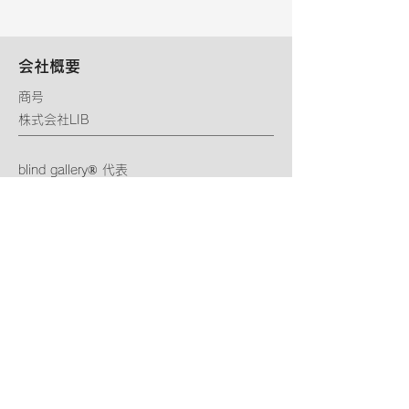
会社概要
商号
株式会社LIB
blind gallery® 代表
黒岩めぐみ
blind gallery® ブランド創設者
岡本健太郎 ／西水晶／黒岩めぐみ
ロゴデザイン
西水晶
​専属Webデザイナー