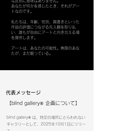
な区別に意味はありません。
あなたが何かを感じたとき、それがアー
トなのです。
私たちは、年齢、性別、肩書きといった
作品の評価につながる先入観を取り払
い、誰もが自由にアートと向き合える場
を提供します。
アートは、あなたの可能性。無限のあな
たが、まだ眠っている。
代表メッセージ
【blind gallery® 企画について】
blind gallery® は、特定の場所にとらわれない
ギャラリーとして、2025年10月1日にリリー
ス。